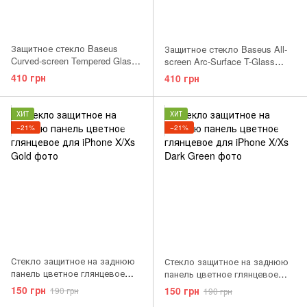
Защитное стекло Baseus
Защитное стекло Baseus All-
Curved-screen Tempered Glass
screen Arc-Surface T-Glass
0.23 mm для Apple iPhone
0.2mm для Apple iPhone 11
410 грн
410 грн
X/Xs/11 Pro Black
Pro/XS/X Black
ХИТ
ХИТ
−21%
−21%
Стекло защитное на заднюю
Стекло защитное на заднюю
панель цветное глянцевое
панель цветное глянцевое
для iPhone X/Xs Gold
для iPhone X/Xs Dark Green
150 грн
150 грн
190 грн
190 грн