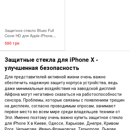
Защитное стекло Blueo Full
Cover HD для Apple iPhone
X/XS/11 Pro
580 грн
Защитные стекла для iPhone X -
улучшенная безопасность
Для представителей активной жизни очень важно
обеспечить надежную защиту корпуса устройства, ведь
даже минимальные воздействия на заводской дисплей
Айфона могут негативно сказаться на работоспособности
сенсора. Проблемы, которые связаны с появлением трещин
на дисплеях, согласно проводимым опросам, занимают
первое место во всем мире среди владельцев техники от
Эпл. Именно поэтому очень важно купить защитное стекло
для iPhone X в Киеве, Одессе, Харькове, Днепре, Кривом
Роге, Чернигове, Ивано-Франковске, Тернополе, Львове,