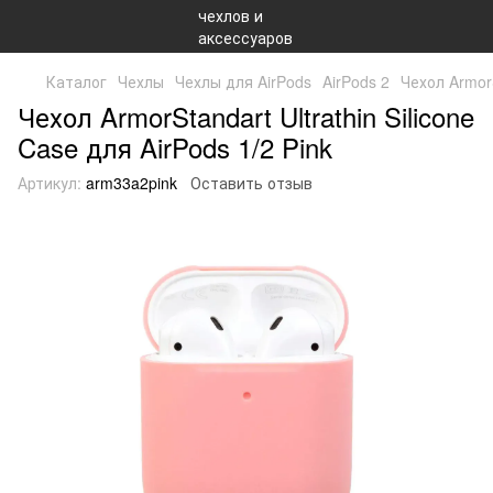
Каталог
Чехлы
Чехлы для AirPods
AirPods 2
Чехол ArmorS
Чехол ArmorStandart Ultrathin Silicone
Case для AirPods 1/2 Pink
Артикул:
arm33a2pink
Оставить отзыв