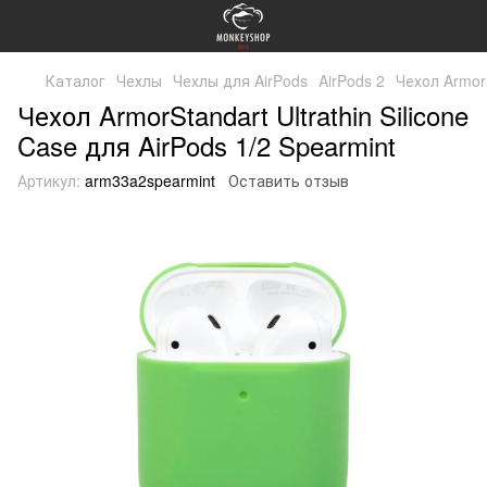
Каталог
Чехлы
Чехлы для AirPods
AirPods 2
Чехол ArmorS
Чехол ArmorStandart Ultrathin Silicone
Case для AirPods 1/2 Spearmint
Артикул:
arm33a2spearmint
Оставить отзыв