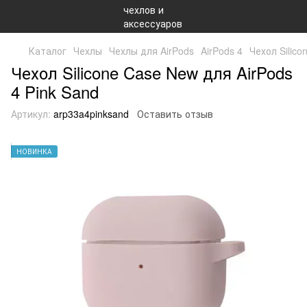
Каталог
Чехлы
Чехлы для AirPods
AirPods 4
Чехол Silico
Чехол Silicone Case New для AirPods
4 Pink Sand
Артикул:
arp33a4pinksand
Оставить отзыв
НОВИНКА