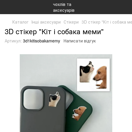
Каталог
Інші аксесуари
Стікери
3D стікер "Кіт і собака м
3D стікер "Кіт і собака меми"
Артикул:
3d1kitisobakamemy
Написати відгук