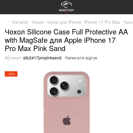
Каталог
Чохли
Чохли для iPhone
iPhone 17 Pro Max
Чохо
Чохол Silicone Case Full Protective AA
with MagSafe для Apple iPhone 17
Pro Max Pink Sand
Артикул:
silc2417pmpinksand
Написати відгук
−25%