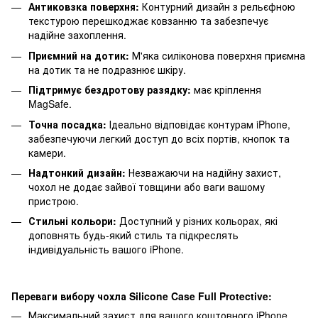
Антиковзка поверхня:
Контурний дизайн з рельєфною
текстурою перешкоджає ковзанню та забезпечує
надійне захоплення.
Приємний на дотик:
М'яка силіконова поверхня приємна
на дотик та не подразнює шкіру.
Підтримує бездротову разядку:
має кріплення
MagSafe.
Точна посадка:
Ідеально відповідає контурам iPhone,
забезпечуючи легкий доступ до всіх портів, кнопок та
камери.
Надтонкий дизайн:
Незважаючи на надійну захист,
чохол не додає зайвої товщини або ваги вашому
пристрою.
Стильні кольори:
Доступний у різних кольорах, які
доповнять будь-який стиль та підкреслять
індивідуальність вашого iPhone.
Переваги вибору чохла Silicone Case Full Protective:
Максимальний захист для вашого коштовного iPhone