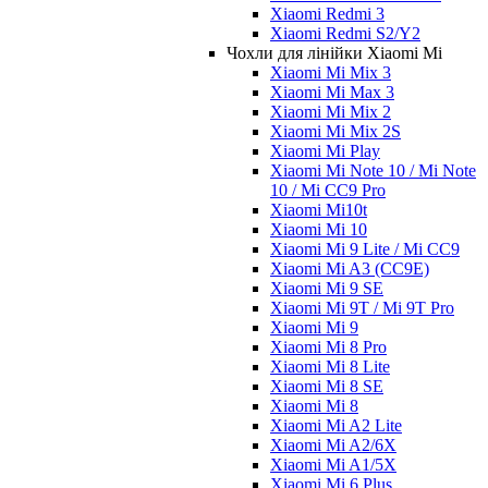
Xiaomi Redmi 3
Xiaomi Redmi S2/Y2
Чохли для лінійки Xiaomi Mi
Xiaomi Mi Mix 3
Xiaomi Mi Max 3
Xiaomi Mi Mix 2
Xiaomi Mi Mix 2S
Xiaomi Mi Play
Xiaomi Mi Note 10 / Mi Note
10 / Mi CC9 Pro
Xiaomi Mi10t
Xiaomi Mi 10
Xiaomi Mi 9 Lite / Mi CC9
Xiaomi Mi A3 (CC9E)
Xiaomi Mi 9 SE
Xiaomi Mi 9T / Mi 9T Pro
Xiaomi Mi 9
Xiaomi Mi 8 Pro
Xiaomi Mi 8 Lite
Xiaomi Mi 8 SE
Xiaomi Mi 8
Xiaomi Mi A2 Lite
Xiaomi Mi A2/6X
Xiaomi Mi A1/5X
Xiaomi Mi 6 Plus