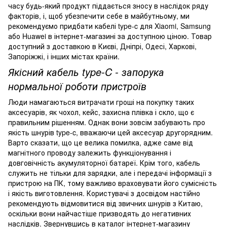
часу будь-який продукт піддається зносу в наслідок ряду
факторів, і, щоб убезпечити себе в майбутньому, ми
рекомендуємо придбати кабелі type-c для Xiaomi, Samsung
або Huawei в інтернет-магазині за доступною ціною. Товар
доступний з доставкою в Києві, Дніпрі, Одесі, Харкові,
Запоріжжі, і інших містах країни.
Якісний кабель type-C - запорука
нормальної роботи пристроїв
Люди намагаються витрачати гроші на покупку таких
аксесуарів, як чохол, кейс, захисна плівка і скло, що є
правильним рішенням. Однак вони зовсім забувають про
якість шнурів type-c, вважаючи цей аксесуар другорядним.
Варто сказати, що це велика помилка, адже саме від
магнітного проводу залежить функціонування і
довговічність акумуляторної батареї. Крім того, кабель
служить не тільки для зарядки, але і передачі інформації з
пристрою на ПК, тому важливо враховувати його сумісність
і якість виготовлення. Користувачі з досвідом настійно
рекомендують відмовитися від звичних шнурів з Китаю,
оскільки вони найчастіше призводять до негативних
наслідків. Звернувшись в каталог інтернет-магазину