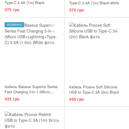
Type-C 2.4A (1m) Black
Type-C 2.4A (1m) Black/white
375 грн
375 грн
НОВИНКА
Кабель Baseus Superior Series
Кабель Proove Soft Silicone
Fast Charging 3-in-1 (Micro
USB to Type-C 3A (2m) Black
USB+Lightning+Type-C) 3.5A
435 грн
445 грн
(1.5m) White