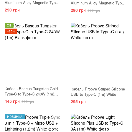
Aluminum Alloy Magnetic Type-
Aluminum Alloy Magnetic Type-
C Cable (2m) Black
C Cable (2m) Red
290 грн
290 грн
530 грн
ХІТ
−25%
Кабель Baseus Tungsten Gold
Кабель Proove Striped Silicone
Type-C to Type-C 240W (1m)
USB to Type-C (1m) White
Black
445 грн
295 грн
595 грн
НОВИНКА