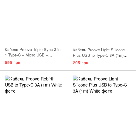
Кабель Proove Triple Sync 3 in
Кабель Proove Light Silicone
1 Type-C + Micro USB +
Plus USB to Type-C 3A (1m)
Lightning (1.2m) White
Black
595 грн
295 грн