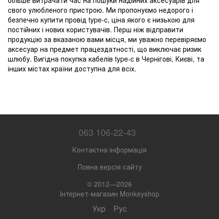
більше витрачати час на пошуки надійних аксесуарів для
свого улюбленого пристрою. Ми пропонуємо недорого і
безпечно купити провід type-c, ціна якого є низькою для
постійних і нових користувачів. Перш ніж відправити
продукцію за вказаною вами місця, ми уважно перевіряємо
аксесуар на предмет працездатності, що виключає ризик
шлюбу. Вигідна покупка кабелів type-c в Чернігові, Києві, та
інших містах країни доступна для всіх.
063 106-22-43
Контактна інформація
Повна версія сайту
© 2012—2026
Інтернет-магазин Monkeyshop
Укр
Рус