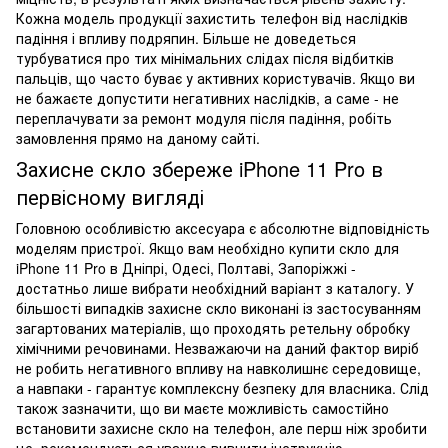
Кожна модель продукції захистить телефон від наслідків
падіння і впливу подряпин. Більше не доведеться
турбуватися про тих мінімальних слідах після відбитків
пальців, що часто буває у активних користувачів. Якщо ви
не бажаєте допустити негативних наслідків, а саме - не
переплачувати за ремонт модуля після падіння, робіть
замовлення прямо на даному сайті.
Захисне скло збереже iPhone 11 Pro в
первісному вигляді
Головною особливістю аксесуара є абсолютне відповідність
моделям пристрої. Якщо вам необхідно купити скло для
iPhone 11 Pro в Дніпрі, Одесі, Полтаві, Запоріжжі -
достатньо лише вибрати необхідний варіант з каталогу. У
більшості випадків захисне скло виконані із застосуванням
загартованих матеріалів, що проходять ретельну обробку
хімічними речовинами. Незважаючи на даний фактор виріб
не робить негативного впливу на навколишнє середовище,
а навпаки - гарантує комплексну безпеку для власника. Слід
також зазначити, що ви маєте можливість самостійно
встановити захисне скло на телефон, але перш ніж зробити
це, рекомендується уважно вивчити інструкцію.