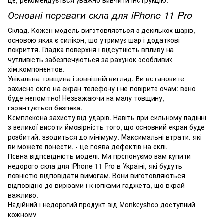
Основні переваги cкла для iPhone 11 Pro
Склад. Кожен модель виготовляється з декількох шарів,
основою яких є силікон, що утримує шар і додаткові
покриття. Гладка поверхня і відсутність впливу на
чутливість забезпечуються за рахунок особливих
хім.компонентов.
Унікальна товщина і зовнішній вигляд. Ви встановите
захисне скло на екран телефону і не повірите очам: воно
буде непомітно! Незважаючи на малу товщину,
гарантується безпека.
Комплексна захисту від ударів. Навіть при сильному падінні
з великої висоти ймовірність того, що основний екран буде
розбитий, зводиться до мінімуму. Максимальні втрати, які
ви можете понести, - це поява дефектів на склі.
Повна відповідність моделі. Ми пропонуємо вам купити
недорого скла для iPhone 11 Pro в Україні, які будуть
повністю відповідати вимогам. Вони виготовляються
відповідно до вирізами і кнопками гаджета, що вкрай
важливо.
Надійний і недорогий продукт від Monkeyshop доступний
кожному