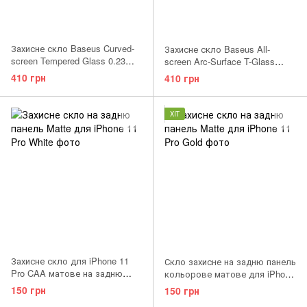
Захисне скло Baseus Curved-
Захисне скло Baseus All-
screen Tempered Glass 0.23
screen Arc-Surface T-Glass
mm для Apple iPhone X/Xs/11
0.2mm для Apple iPhone 11
410 грн
410 грн
Pro Black
Pro/XS/X Black
ХІТ
Захисне скло для iPhone 11
Скло захисне на задню панель
Pro CAA матове на задню
кольорове матове для iPhone
панель біле White
11 Pro Gold
150 грн
150 грн