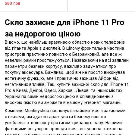
Pro
580 грн
Скло захисне для iPhone 11 Pro
за недорогою ціною
Відомо, що найбільш вразливою областю нових телефонів
від гіганта Apple є дисплей. В цілому фронтальна частина
пристроїв практично повністю є Безрамковий, але все ж
невеликі рамки простежуються. Незважаючи на всі заявлені
параметри безпеки корпусу, важливо задуматися про
покупку аксесуара. Важливо, щоб він не просто виконував
естетичну функцію, але і практично захищав Айфон від
негативних впливів. Так, купити захисної скло для iPhone 11
Pro в Києві, Дніпрі, Одесі, Харкові, Львові та інших містах
України по самій недорогою ціною в співвідношенні з
високою якістю ви зможете в нашому інтернет-магазині.
Компанія Monkeyshop пропонує ознайомитися з захисними
стеклами, які здатні гарантувати безпеку вашого
улюбленого телефону протягом тривалого часу. Нашими
фахівцями регулярно проводяться тестування стекол на
міцність, в результаті яких визначається рівень захисту.