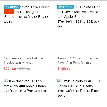
НОВИНКА
НОВИНКА
−29%
Захисне скло iLera DeLuxe
Захисне 2.5D скло Blueo Full
Frosted для iPhone
Cover Anti-Peep Matte для
17e/16е/14/13 Pro/13
Apple iPhone 17e/16е/14/13
850 грн
1 100 грн
1 200 грн
Pro/13