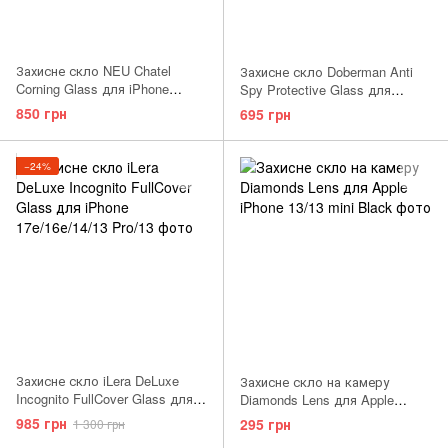
Захисне скло NEU Chatel
Захисне скло Doberman Anti
Corning Glass для iPhone
Spy Protective Glass для
17e/16е/14/13 Pro/13 Black
iPhone 17e/16е/14/13 Pro/13
850 грн
695 грн
Black
−24%
Захисне скло iLera DeLuxe
Захисне скло на камеру
Incognito FullCover Glass для
Diamonds Lens для Apple
iPhone 17e/16е/14/13 Pro/13
iPhone 13/13 mini Black
985 грн
295 грн
1 300 грн