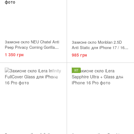
Захисне скло NEU Chatel Anti
Захисне скло Monblan 2.5D
Peep Privacy Corning Gorilla
Anti Static для iPhone 17 / 16
Glass with Mesh for iPhone 17
Pro
1 350 грн
985 грн
Pro/17/16 Pro Front Black
ХІТ