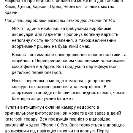
Айфона 16 Про недорого онлайн ви можете з доставкою в
Києві, Дніпрі, Харкові, Одесі, Чернігові та інших містах
країни.
Популярні виробники захисних стекол для iPhone 16 Pro
Nillkin - один з найбільш затребуваних виробників
аксесуарів для гаджетів. Пропонує лояльну вартість і
непогану якість виготовлення, а також величезний
асортимент рішень на будь-який смак.
Baseus - оптимальне співвідношення цінової політики та
надійності. Перевірений часом численними власниками
смартфонів від Apple. Вся продукція сертифікується і
ретельно перевіряється.
Hoco - переважно молода компанія, що пропонує
конкурентні захисні рішення для смартфонів. В
асортименті знайдете безліч різновидних стекол, чохлів і
бамперів за розумний бюджет.
Купити антишпигун скла на камеру недорого в
оригінальному виготовленні ви можете вже зараз в даній
категорії товару. Вся продукція повністю відповідає
заявленій моделі iPhone 16 Pro. Виготовляється відповідно
до вирізами під навігацію і кнопки на корпусі. Перед