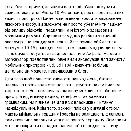
Існує безліч причин, за якими варто обов'язково купити
захисне скло для iPhone 16 Pro онлайн, проте головна з них -
захист пристрою. Прийнявши рішення зробити замовлення
якісного виробу, ви зможете не просто убезпечити гаджет
від впливу відколів і подряпин, а й істотно здешевити
можливий ремонт. Справа в тому, що розбити захисний
аксесуар - не так дорого, так як його заміна обійдеться
мінімум в 10-15 разів дешевше, ніж заміна модуля дисплея.
Те ж саме стосується і задньої частини Айфона. На сайті
Monkeyshop представлені різні види аксесуарів для захисту
мобільних пристроїв - 3d, 5d і 10d - вивчити їх більш
детально ви можете, перейшовши в блог.
Для того щоб повністю уникнути пошкоджень, багато
власників нових гаджетів воліють купувати чохли високої
жорсткості. Незважаючи на відмінну можливість зберегти
пристрій від впливу падінь, телефон стає важким і
громіздким. Чи підійде це для всіх власників? Питання
індивідуальний. Крім того, захисні плівки у вигляді стекол
мають мінімальну товщину і зовсім не захищають флагман,
тому важливо звернути увагу на золоту середину. Замовити
матове покриття на задню панель або передню частину