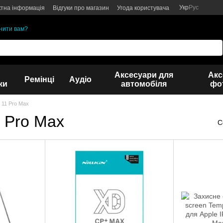
Укр
Рус
ктна інформація
Відгуки про магазин
Угода користувача
нити вам?
Аксесуари для
Акс
Ремінці
Аудіо
ки
автомобіля
фот
 11 Pro Max
1 Pro Max
С