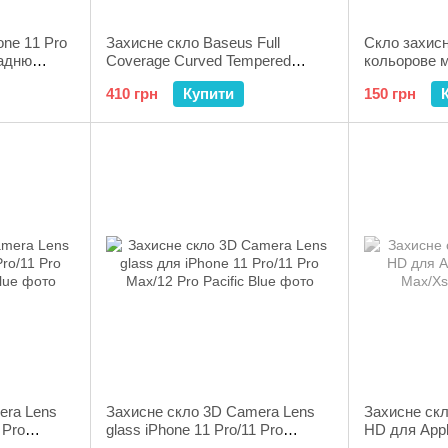
one 11 Pro
Захисне скло Baseus Full
Скло захис
адню
Coverage Curved Tempered
кольорове м
Glass 0.3 mm для Apple iPhone
Pro Max Gol
410 грн
Купити
150 грн
Xs Max Black
era Lens
Захисне скло 3D Camera Lens
Захисне скл
 Pro
glass iPhone 11 Pro/11 Pro
HD для Appl
Max/12 Pro Pacific Blue
Pro Max