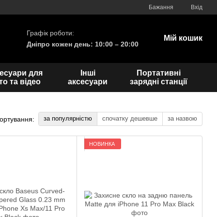
Бажання
Вхід
Графік роботи:
Мій кошик
Дніпро кожен день: 10:00 – 20:00
есуари для
Інші
Портативні
о та відео
аксесуари
зарядні станції
за популярністю
спочатку дешевше
за назвою
ортування:
НОВИНКА