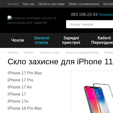
Перейти до основного контенту
Каталог
Про нас
Оплата і доставка
Обмін та повернення
Конта
063 106-22-43
Передзво
Захисні
Зарядні
Кабелі
Чохли
стекла
пристрої
Перехідни
Головна
Каталог
Захисні стекла
Захисні стекла для iPhone
iPhone
Скло захисне для iPhone 1
iPhone 17 Pro Max
iPhone 17 Pro
iPhone 17 Air
iPhone 17
iPhone 17e
iPhone 16 Pro Max