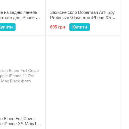
не на задню панель
Захисне скло Doberman Anti Spy
атове для iPhone 11
Protective Glass для iPhone XS
d
Max/11 Pro Max
Купити
695 грн
Купити
о Blueo Full Cover
e iPhone XS Max/11