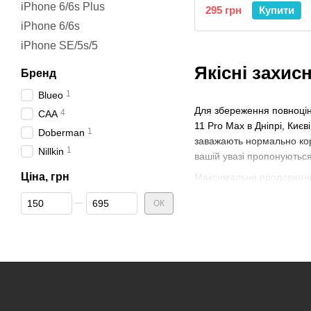
iPhone 6/6s Plus
295 грн
Купити
iPhone 6/6s
iPhone SE/5s/5
Якісні захис
Бренд
1
Blueo
Для збереження повноцінн
4
CAA
11 Pro Max в Дніпрі, Києв
1
Doberman
заважають нормально кори
1
Nillkin
вашій увазі пропонуються
Ціна, грн
Максимальне продовження
дозволити користуватися
Від Ціна, грн
До Ціна, грн
ОК
iPhone впав, і його дисп
проблему можна тільки ш
захисного скла для iPhone
Оригінальні захи
Зверніть увагу, що ви мо
служать дуже недовго. Що