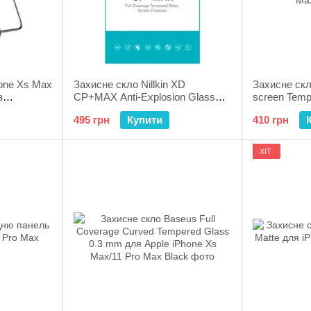
one Xs Max
Захисне cкло Nillkin XD
Захисне скл
з
CP+MAX Anti-Explosion Glass
screen Temp
 чорна
Screen Protector для Apple
для Apple I
495 грн
Купити
410 грн
iPhone Xs Max/11 Pro Max Black
Max Black
ХІТ