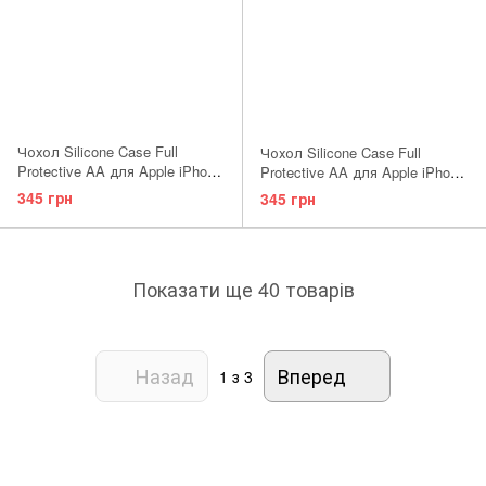
Чохол Silicone Case Full
Чохол Silicone Case Full
Protective AA для Apple iPhone
Protective AA для Apple iPhone
12 / 12 Pro Rose Red
12 / 12 Pro Lilac Pride
345 грн
345 грн
Показати ще 40 товарів
Назад
Вперед
1
з 3