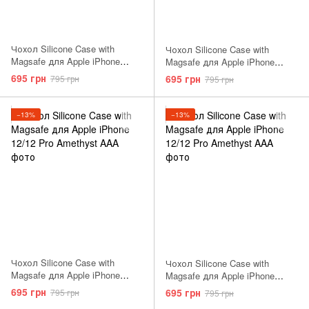
Чохол Silicone Case with
Чохол Silicone Case with
Magsafe для Apple iPhone
Magsafe для Apple iPhone
12/12 Pro Pink Citrus AAA
12/12 Pro Pistachio AAA
695 грн
695 грн
795 грн
795 грн
−13%
−13%
Чохол Silicone Case with
Чохол Silicone Case with
Magsafe для Apple iPhone
Magsafe для Apple iPhone
12/12 Pro Kumquat AAA
12/12 Pro White AAA
695 грн
695 грн
795 грн
795 грн