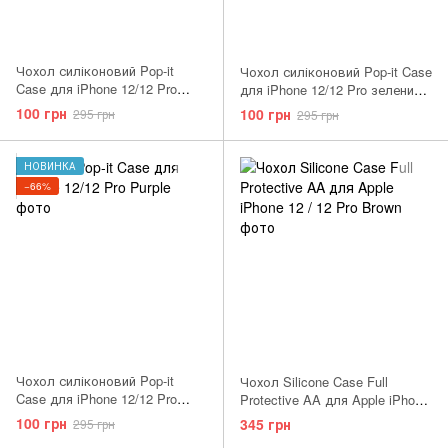
Чохол силіконовий Pop-it
Чохол силіконовий Pop-it Case
Case для iPhone 12/12 Pro
для iPhone 12/12 Pro зелений
синій Dark Blue
Green
100 грн
100 грн
295 грн
295 грн
НОВИНКА
−66%
Чохол силіконовий Pop-it
Чохол Silicone Case Full
Case для iPhone 12/12 Pro
Protective AA для Apple iPhone
фіолетовий Purple
12 / 12 Pro Barbie Pink
100 грн
345 грн
295 грн