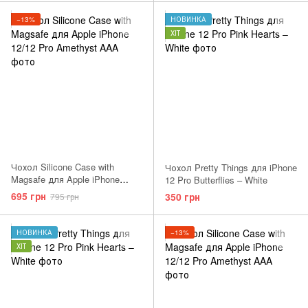
−13%
НОВИНКА
ХІТ
Чохол Silicone Case with
Чохол Pretty Things для iPhone
Magsafe для Apple iPhone
12 Pro Butterflies – White
12/12 Pro Amethyst AAA
695 грн
350 грн
795 грн
НОВИНКА
−13%
ХІТ