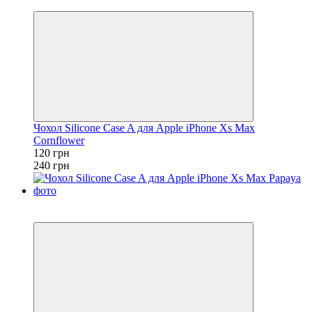
−50%
Чохол Silicone Case A для Apple iPhone Xs Max
Cornflower
120 грн
240 грн
Розпродаж
−50%