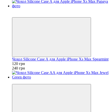
Розпродаж
−50%
Чохол Silicone Case A для Apple iPhone Xs Max Spearmint
120 грн
240 грн
−50%