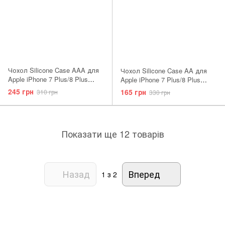
Чохол Silicone Case AAA для
Чохол Silicone Case AA для
Apple iPhone 7 Plus/8 Plus
Apple iPhone 7 Plus/8 Plus
Marine Green
Pebble
245 грн
165 грн
310 грн
330 грн
Показати ще 12 товарів
Назад
Вперед
1
з 2