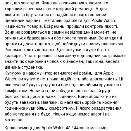
все, що завгодно. Якщо ви - прихильник класики, то
хорошим рішенням стане шкіряний ремінець. А для
любителів брутальності і надійності підготовлений
ідеальний варіант - металеві браслети для Apple Watch.
Надійність товарів. Всі ремінці пройшли контроль якості.
Вони не розваляться в самий невідповідний момент, не
опиняться бракованими або просто поганими. Вони здатні
прожити досить довго, щоб набриднути своєму власникові.
Різноманітність кольорів. Для покупки є дуже багато
кольорів. У палітрі нашого магазину відповідний колір зможе
знайти як серйозний чоловік-бізнесмен, так і юна, весела
дівчина-студентка.
Купуючи в нашому інтернет-магазині ремінці для Apple
Watch, ви купуєте не тільки надійність або довговічність. Ці
аксесуари будуть радувати вас надзвичайним зручністю і
комфортом. Носячи їх, ви забудете, що на вашій руці
бовтаються досить важкі годинник. Вони абсолютно не
будуть заважати. Навпаки, їх наявність зробить носіння
годинника куди більш комфортним. Ніякого роздратування
або натирання не буде, тільки якщо немає алергії на
матеріал.
Кращі ремінці для Apple Watch 42 / 44mm в магазині