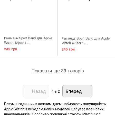
Ремінець Sport Band для Apple
Ремінець Sport Band для Apple
Watch 42(ser.1-
Watch 42(ser.1-
3)/44/45/46/49mm (S/M) Marine
3)/44/45/46/49mm (S/M) Flash
245 грн
245 грн
Green
Показати ще 39 товарів
Назад
Вперед
1
з 2
Розумні годинник з кожним днем ​​набирають популярність.
Apple Watch з виходом нових моделей набуває все нових
шанувальників. Особливо популярні стають iWatch 42 /