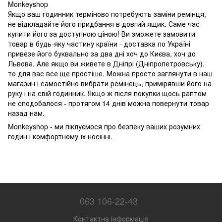
Monkeyshop
Якщо ваш годинник терміново потребують заміни ремінця,
не відкладайте його придбання в довгий ящик. Саме час
купити його за доступною ціною! Ви зможете замовити
товар в будь-яку частину країни - доставка по Україні
привезе його буквально за два дні хоч до Києва, хоч до
Львова. Але якщо ви живете в Дніпрі (Дніпропетровську),
то для вас все ще простіше. Можна просто заглянути в наш
магазин і самостійно вибрати ремінець, примірявши його на
руку і на свій годинник. Якщо ж після покупки щось раптом
не сподобалося - протягом 14 днів можна повернути товар
назад нам.
Monkeyshop - ми піклуємося про безпеку ваших розумних
годин і комфортному їх носінні.
063 106-22-43
Контактна інформація