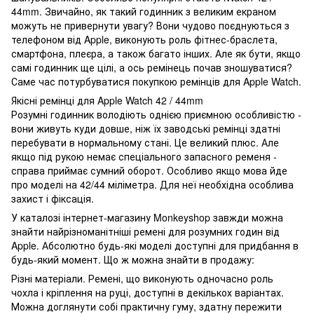
44mm. Звичайно, як такий годинник з великим екраном
можуть не привернути увагу? Вони чудово поєднуються з
телефоном від Apple, виконують роль фітнес-браслета,
смартфона, плеєра, а також багато інших. Але як бути, якщо
самі годинник ще цілі, а ось ремінець почав зношуватися?
Саме час потурбуватися покупкою ремінців для Apple Watch.
Якісні ремінці для Apple Watch 42 / 44mm
Розумні годинник володіють однією приємною особливістю -
вони живуть куди довше, ніж їх заводські ремінці здатні
перебувати в нормальному стані. Це великий плюс. Але
якщо під рукою немає спеціального запасного ременя -
справа приймає сумний оборот. Особливо якщо мова йде
про моделі на 42/44 міліметра. Для неї необхідна особлива
захист і фіксація.
У каталозі інтернет-магазину Monkeyshop завжди можна
знайти найрізноманітніші ремені для розумних годин від
Apple. Абсолютно будь-які моделі доступні для придбання в
будь-який момент. Що ж можна знайти в продажу:
Різні матеріали. Ремені, що виконують одночасно роль
чохла і кріплення на руці, доступні в декількох варіантах.
Можна доглянути собі практичну гуму, здатну пережити