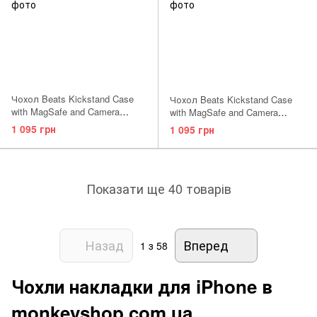
Чохол Beats Kickstand Case
Чохол Beats Kickstand Case
with MagSafe and Camera
with MagSafe and Camera
Control на iPhone 17 Pro Max
Control на iPhone 17 Pro Max
1 095 грн
1 095 грн
Pebble Pink AAA
Bedrock Blue AAA
Показати ще 40 товарів
Назад
Вперед
1
з 58
Чохли накладки для iPhone в
monkeyshop.com.ua