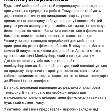
Будь-який мобільний пристрій супроводжує нас всюди: на
прогулянці, на природі, на роботі. Тому вони потребують
додаткового захисту від випадкових падінь, ударів,
проникнення всередину забруднень пилу і вологи. На цей
рахунок ринок аксесуарів для мобільних гаджетів пропонує
безліч варіантів чохлів. Вони виготовляються в форматах
бамперів, книжок, фліпів, кишень, а також накладок.
Чохли у вигляді накладок передбачені для мобільних
пристроїв від різних фірм-виробників. В тому числі, багато
компаній випускають чохли для девайсів Apple. Їх можна
купити в магазині Monkeyshop, який знаходиться в м
Дніпропетровську, або замовити на сайті
monkeyshop.com.ua. Це онлайн ресурс, який спеціалізується
на продажу навушників і гарнітури, колонок, карт пам'яті ,,
кабелів, захисних стекол, а також чохлів та інших аксесуарів
до iPhone і інших телефонів.
Це виріб, виконаний відповідно до реального пристроєм
телефону. В наявності є всі необхідні вирізи для
максимально повного використання функціоналу гаджета в
будь-який момент часу.
У каталозі магазина представлені вироби-накладки від