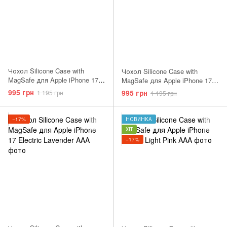
Чохол Silicone Case with
Чохол Silicone Case with
MagSafe для Apple iPhone 17
MagSafe для Apple iPhone 17
Pro Anchor Blue AAA
Midnight AAA
995 грн
995 грн
1 195 грн
1 195 грн
−17%
НОВИНКА
ХІТ
−17%