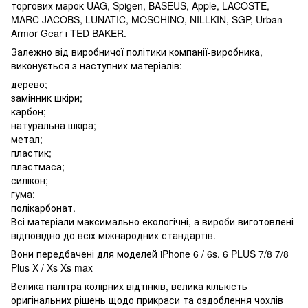
торгових марок UAG, Spigen, BASEUS, Apple, LACOSTE,
MARC JACOBS, LUNATIC, MOSCHINO, NILLKIN, SGP, Urban
Armor Gear і TED BAKER.
Залежно від виробничої політики компанії-виробника,
виконується з наступних матеріалів:
дерево;
замінник шкіри;
карбон;
натуральна шкіра;
метал;
пластик;
пластмаса;
силікон;
гума;
полікарбонат.
Всі матеріали максимально екологічні, а вироби виготовлені
відповідно до всіх міжнародних стандартів.
Вони передбачені для моделей iPhone 6 / 6s, 6 PLUS 7/8 7/8
Plus X / Xs Xs max
Велика палітра колірних відтінків, велика кількість
оригінальних рішень щодо прикраси та оздоблення чохлів