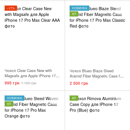
−17%
НОВИНКА
ХІТ
Чохол Clear Case New with
Чохол Blueo Blaze Steed
Magsafe для Apple iPhone 17
Aramid Fiber Magnetic Case for
Pro Max Clear AAA
iPhone 17 Pro Max Classic Red
995 грн
2 500 грн
1 195 грн
НОВИНКА
ХІТ
ХІТ