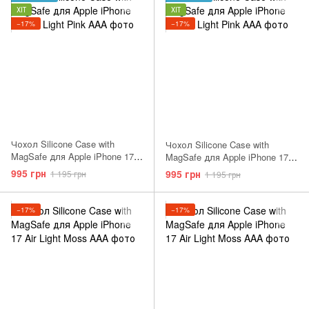
ХІТ
ХІТ
−17%
−17%
Чохол Silicone Case with
Чохол Silicone Case with
MagSafe для Apple iPhone 17
MagSafe для Apple iPhone 17
Pro Electric Lavender AAA
Pro Vanilla AAA
995 грн
995 грн
1 195 грн
1 195 грн
−17%
−17%