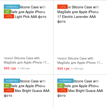
НОВИНКА
−17%
ХІТ
−17%
Чохол Silicone Case with
Чохол Silicone Case with
MagSafe для Apple iPhone 17
MagSafe для Apple iPhone 17
Pro Light Moss AAA
Purple Fog AAA
995 грн
995 грн
1 195 грн
1 195 грн
НОВИНКА
НОВИНКА
ХІТ
ХІТ
−17%
−17%