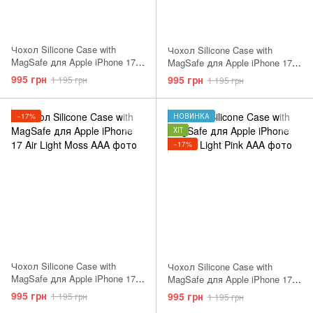
Чохол Silicone Case with
Чохол Silicone Case with
MagSafe для Apple iPhone 17
MagSafe для Apple iPhone 17
Air Black AAA
Air Anchor Blue AAA
995 грн
995 грн
1 195 грн
1 195 грн
−17%
НОВИНКА
ХІТ
−17%
Чохол Silicone Case with
Чохол Silicone Case with
MagSafe для Apple iPhone 17
MagSafe для Apple iPhone 17
Air Light Moss AAA
Pro Light Pink AAA
995 грн
995 грн
1 195 грн
1 195 грн