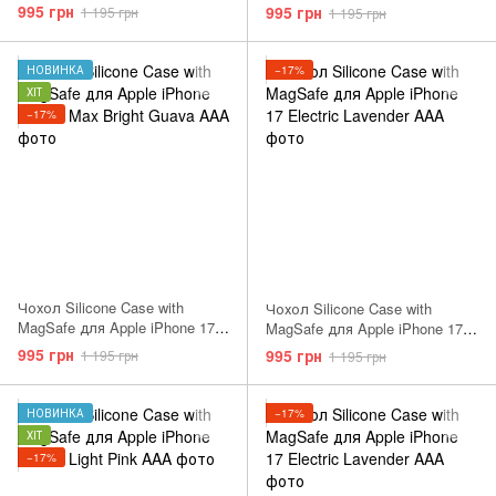
Pro Max Purple Fog AAA
Pro Orange AAA
995 грн
995 грн
1 195 грн
1 195 грн
НОВИНКА
−17%
ХІТ
−17%
Чохол Silicone Case with
Чохол Silicone Case with
MagSafe для Apple iPhone 17
MagSafe для Apple iPhone 17
Pro Max Orange AAA
Light Moss AAA
995 грн
995 грн
1 195 грн
1 195 грн
НОВИНКА
−17%
ХІТ
−17%