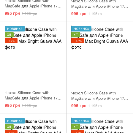
Чохол Silicone Case with
Чохол Silicone Case with
MagSafe для Apple iPhone 17
MagSafe для Apple iPhone 17
Anchor Blue AAA
Pro Terra Cota AAA
995 грн
995 грн
1 195 грн
1 195 грн
НОВИНКА
НОВИНКА
ХІТ
ХІТ
−17%
−17%
Чохол Silicone Case with
Чохол Silicone Case with
MagSafe для Apple iPhone 17
MagSafe для Apple iPhone 17
Pro Max Terra Cota AAA
Pro Max Anchor Blue AAA
995 грн
995 грн
1 195 грн
1 195 грн
НОВИНКА
НОВИНКА
ХІТ
ХІТ
−17%
−17%