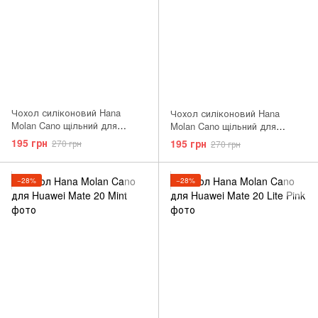
Чохол силіконовий Hana
Чохол силіконовий Hana
Molan Cano щільний для
Molan Cano щільний для
Huawei Matte 20 Lite червоний
Huawei Matte 10 червоний Red
195 грн
195 грн
270 грн
270 грн
Red
−28%
−28%