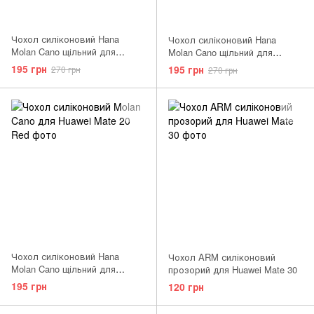
Чохол силіконовий Hana
Чохол силіконовий Hana
Molan Cano щільний для
Molan Cano щільний для
Huawei Matte 20 Lite чорний
Huawei Matte 10 чорний Black
195 грн
195 грн
270 грн
270 грн
Black
Чохол силіконовий Hana
Чохол ARM силіконовий
Molan Cano щільний для
прозорий для Huawei Mate 30
Huawei Matte 20 червоний Red
195 грн
120 грн