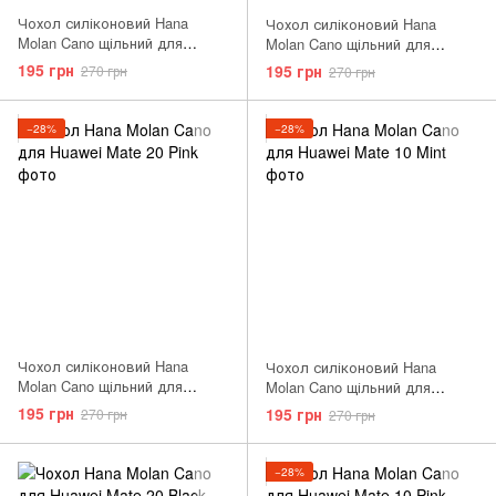
Чохол силіконовий Hana
Чохол силіконовий Hana
Molan Cano щільний для
Molan Cano щільний для
Huawei Matte 20 м'ятний Mint
Huawei Matte 20 Lite рожевий
195 грн
195 грн
270 грн
270 грн
Pink
−28%
−28%
Чохол силіконовий Hana
Чохол силіконовий Hana
Molan Cano щільний для
Molan Cano щільний для
Huawei Matte 20 рожевий Pink
Huawei Matte 10 м'ятний Mint
195 грн
195 грн
270 грн
270 грн
−28%