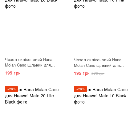
Чохол силіконовий Hana
Чохол силіконовий Hana
Molan Cano щільний для
Molan Cano щільний для
Huawei Matte 20 чорний Black
Huawei Matte 10 рожевий Pink
195 грн
195 грн
270 грн
−28%
−28%