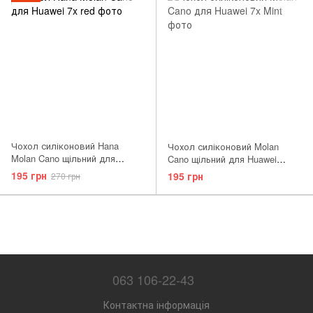
Чохол силіконовий Hana
Чохол силіконовий Molan
Molan Cano щільний для
Cano щільний для Huawei
Huawei 7x червоний Red
Honor 7x м'ятний Mint
195 грн
195 грн
270 грн
063 106-22-43
Контактна інформація