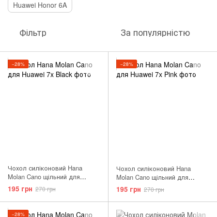
Huawei Honor 6A
Фільтр
За популярністю
−28%
−28%
Чохол силіконовий Hana
Чохол силіконовий Hana
Molan Cano щільний для
Molan Cano щільний для
Huawei Honor 7x чорний Black
Huawei Honor 7x рожевий Pink
195 грн
195 грн
270 грн
270 грн
−28%