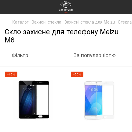
Каталог
Захисні стекла
Захисні стекла для Meizu
Стекла
Скло захисне для телефону Meizu
M6
Фільтр
За популярністю
−16%
−50%