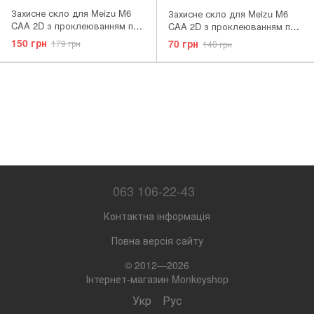
Захисне скло для Meizu M6
Захисне скло для Meizu M6
CAA 2D з проклеюванням по
CAA 2D з проклеюванням по
рамці чорна рамка Black
рамці біла рамка White
150 грн
70 грн
179 грн
140 грн
063 106-22-43
Контактна інформація
Повна версія сайту
© 2012—2026
Інтернет-магазин Monkeyshop
Укр
Рус