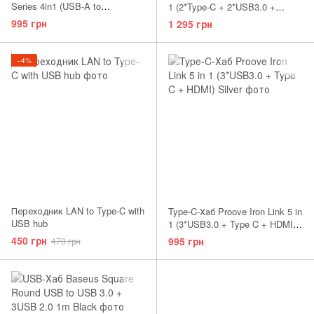
Series 4in1 (USB-A to
1 (2*Type-C + 2*USB3.0 +
USB3.0*4) (0.25m) White
HDMI) Silver
995 грн
1 295 грн
−4%
Переходник LAN to Type-C with
Type-C-Хаб Proove Iron Link 5 in
USB hub
1 (3*USB3.0 + Type C + HDMI)
Silver
450 грн
995 грн
470 грн