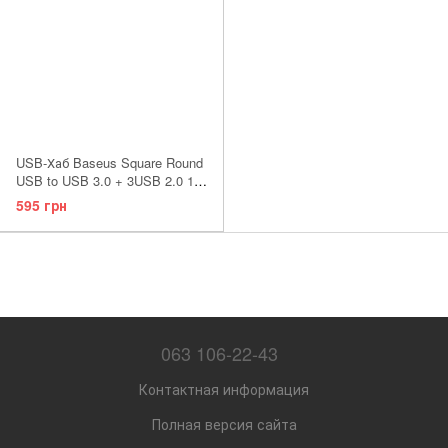
USB-Хаб Baseus Square Round
USB to USB 3.0 + 3USB 2.0 1m
Black
595 грн
063 106-22-43
Контактная информация
Полная версия сайта