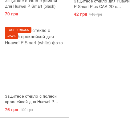
Защитное стекло с рамкой
Защитное стекло для Huawei
для Huawei P Smart (black)
P Smart Plus CAA 2D с
проклейкой по рамке черная
70 грн
42 грн
140 грн
рамка Black
РАСПРОДАЖА
−24%
Защитное стекло с полной
проклейкой для Huawei P
Smart (white)
76 грн
100 грн