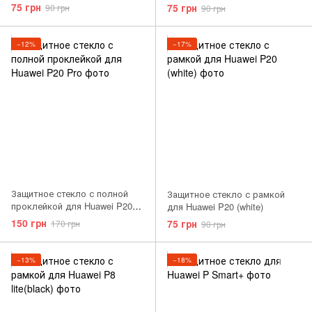
75 грн
75 грн
90 грн
90 грн
−12%
−17%
Защитное стекло с полной
Защитное стекло с рамкой
проклейкой для Huawei P20
для Huawei P20 (white)
Pro
150 грн
75 грн
170 грн
90 грн
−13%
−18%