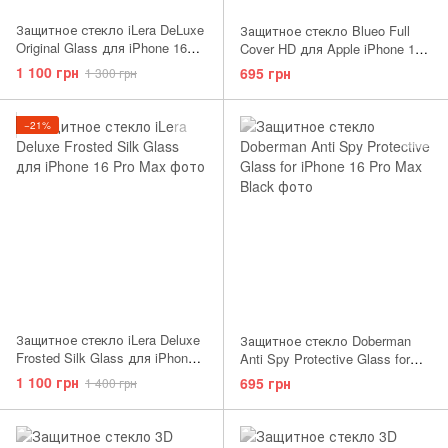
Защитное стекло iLera DeLuxe
Защитное стекло Blueo Full
Original Glass для iPhone 16
Cover HD для Apple iPhone 17
Pro Max Black
Pro Max/16 Pro Max Black
1 100 грн
695 грн
1 300 грн
−21%
Защитное стекло iLera Deluxe
Защитное стекло Doberman
Frosted Silk Glass для iPhone
Anti Spy Protective Glass for
16 Pro Max
iPhone 16 Pro Max Black
1 100 грн
695 грн
1 400 грн