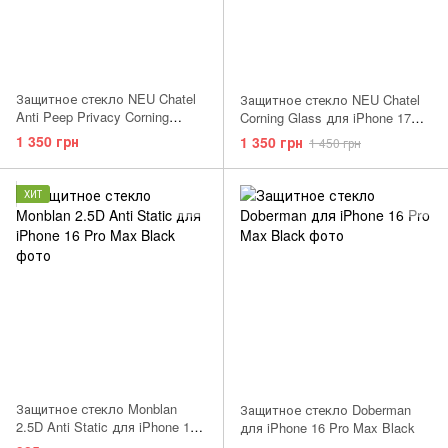
Защитное стекло NEU Chatel
Защитное стекло NEU Chatel
Anti Peep Privacy Corning
Corning Glass для iPhone 17
Gorilla Glass with Mesh for
Pro Max/16 Pro Max Black
1 350 грн
1 350 грн
1 450 грн
iPhone 17 Pro Max/16 Pro Max
Front Black
ХИТ
Защитное стекло Monblan
Защитное стекло Doberman
2.5D Anti Static для iPhone 16
для iPhone 16 Pro Max Black
Pro Max Black