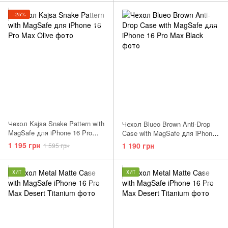
−25%
Чeхол Kajsa Snake Pattern with
Чехол Blueo Brown Anti-Drop
MagSafe для iPhone 16 Pro
Case with MagSafe для iPhone
Max Black
16 Pro Max Black
1 195 грн
1 190 грн
1 595 грн
ХИТ
ХИТ