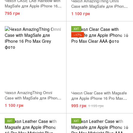
Чехол CASE LAB Rainbow with
Чехол AmazingThing Omni
MagSafe для Apple iPhone 16
Case with MagSafe для iPhone
Pro Max Colorful
16 Pro Max Rose Gold
795 грн
1 100 грн
ХИТ
−17%
Чехол AmazingThing Omni
Чехол Clear Case with Magsafe
Case with MagSafe для iPhone
для Apple iPhone 16 Pro Max
16 Pro Max Grey
Clear AAA
1 100 грн
995 грн
1 195 грн
ХИТ
ХИТ