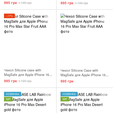
Pro Max Peony AAA
Pro Max Periwinkle AAA
995 грн
995 грн
1 195 грн
1 195 грн
−17%
Чехол Silicone case with
Чeхол Silicone Case with
MagSafe для Apple iPhone 16
MagSafe для Apple iPhone 16
Pro Max Tangerine AAA
Pro Max Star Fruit AAA
995 грн
995 грн
1 195 грн
НОВИНКА
НОВИНКА
ХИТ
ХИТ