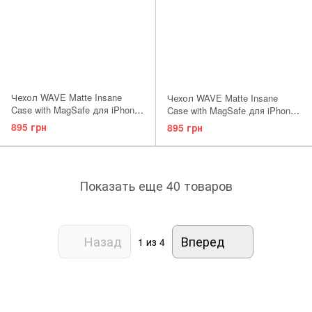
Чехол WAVE Matte Insane
Чехол WAVE Matte Insane
Case with MagSafe для iPhone
Case with MagSafe для iPhone
16 Pro Max Green
16 Pro Max Midnight blue
895 грн
895 грн
Показать еще 40 товаров
Назад
Вперед
1
из 4