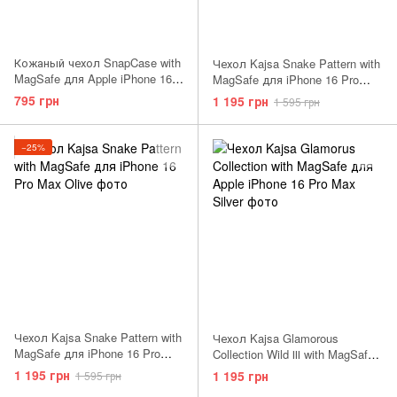
Кожаный чехол SnapCase with
Чехол Kajsa Snake Pattern with
MagSafe для Apple iPhone 16
MagSafe для iPhone 16 Pro
Pro Max Brown
Max Light Gray
795 грн
1 195 грн
1 595 грн
−25%
Чехол Kajsa Snake Pattern with
Чехол Kajsa Glamorous
MagSafe для iPhone 16 Pro
Collection Wild Ⅲ with MagSafe
Max Olive
для Apple iPhone 16 Pro Max
1 195 грн
1 195 грн
1 595 грн
Silver