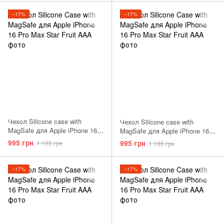
−17%
−17%
Чехол Silicone case with
Чехол Silicone case with
MagSafe для Apple iPhone 16
MagSafe для Apple iPhone 16
Pro Max Stone Gray AAA
Pro Max Fuchsia AAA
995 грн
995 грн
1 195 грн
1 195 грн
−17%
−17%