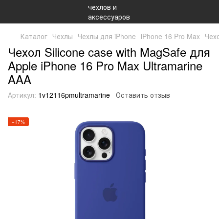
Каталог
Чехлы
Чехлы для iPhone
iPhone 16 Pro Max
Чехо
Чехол Silicone case with MagSafe для
Apple iPhone 16 Pro Max Ultramarine
AAA
Артикул:
1v12116pmultramarine
Оставить отзыв
−17%