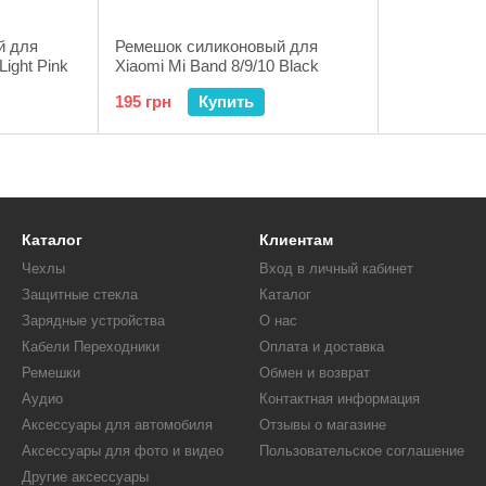
й для
Ремешок силиконовый для
Light Pink
Xiaomi Mi Band 8/9/10 Black
195 грн
Купить
Каталог
Клиентам
Чехлы
Вход в личный кабинет
Защитные стекла
Каталог
Зарядные устройства
О нас
Кабели Переходники
Оплата и доставка
Ремешки
Обмен и возврат
Аудио
Контактная информация
Аксессуары для автомобиля
Отзывы о магазине
Аксессуары для фото и видео
Пользовательское соглашение
Другие аксессуары