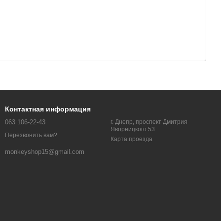
Контактная информация
063 106-22-43
г. Днепр, проспект Дмитрия
Яворницкого 53
Перезвонить вам?
Карта проезда
monkeyshop15@gmail.com