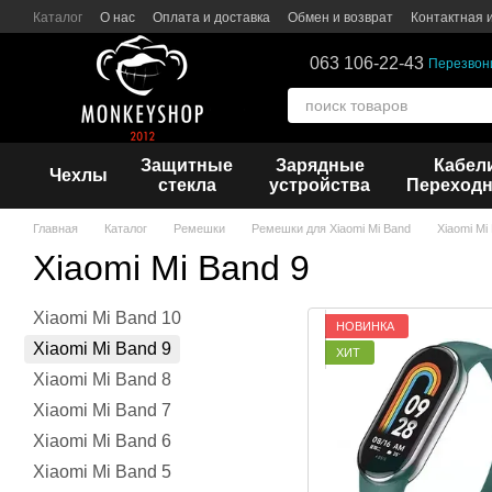
Перейти к основному контенту
Каталог
О нас
Оплата и доставка
Обмен и возврат
Контактная
063 106-22-43
Перезвон
Защитные
Зарядные
Кабел
Чехлы
стекла
устройства
Переходн
Главная
Каталог
Ремешки
Ремешки для Xiaomi Mi Band
Xiaomi Mi
Xiaomi Mi Band 9
Xiaomi Mi Band 10
НОВИНКА
Xiaomi Mi Band 9
ХИТ
Xiaomi Mi Band 8
Xiaomi Mi Band 7
Xiaomi Mi Band 6
Xiaomi Mi Band 5