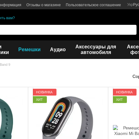
Укр
Ру
 информация
Отзывы о магазине
Пользовательское соглашение
ить вам?
и
Аксессуары для
Аксе
Ремешки
Аудио
ики
автомобиля
фот
 Band 9
Со
НОВИНКА
НОВИНКА
ХИТ
ХИТ