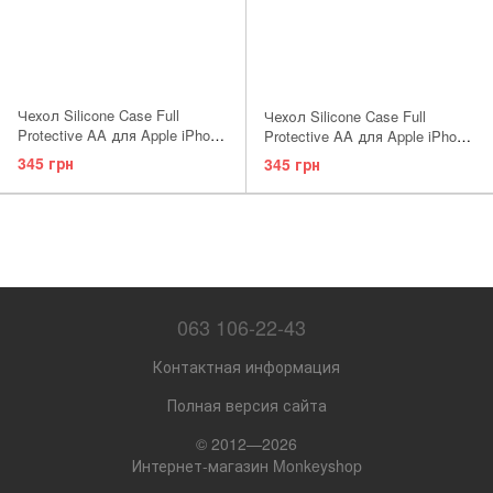
Чехол Silicone Case Full
Чехол Silicone Case Full
Protective AA для Apple iPhone
Protective AA для Apple iPhone
12 Mini Avocado
12 Mini Begonia
345 грн
345 грн
063 106-22-43
Контактная информация
Полная версия сайта
© 2012—2026
Интернет-магазин Monkeyshop