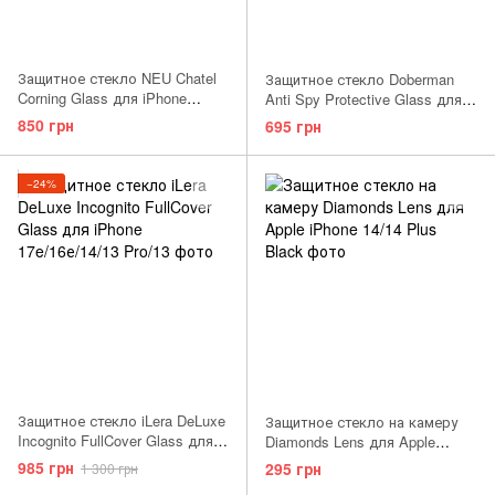
Защитное стекло NEU Chatel
Защитное стекло Doberman
Corning Glass для iPhone
Anti Spy Protective Glass для
17e/16е/14/13 Pro/13 Black
iPhone 17e/16е/14/13 Pro/13
850 грн
695 грн
Black
−24%
Защитное стекло iLera DeLuxe
Защитное стекло на камеру
Incognito FullCover Glass для
Diamonds Lens для Apple
iPhone 17e/16е/14/13 Pro/13
iPhone 14/14 Plus Black
985 грн
295 грн
1 300 грн