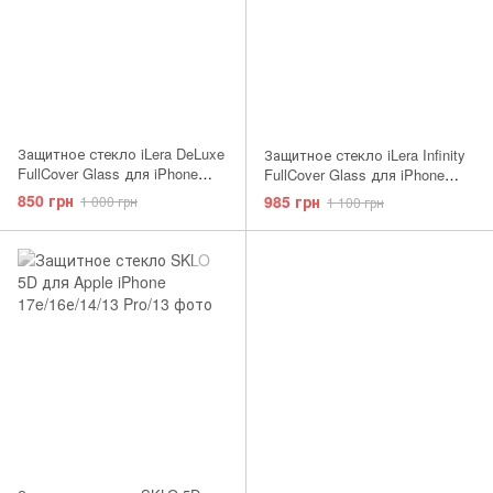
Защитное стекло iLera DeLuxe
Защитное стекло iLera Infinity
FullCover Glass для iPhone
FullCover Glass для iPhone
17e/16е/14/13 Pro/13
17e/16е/14/13 Pro/13
850 грн
985 грн
1 000 грн
1 100 грн