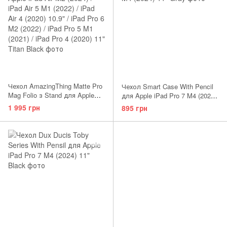
Чехол AmazingThing Matte Pro
Чехол Smart Case With Pencil
Mag Folio з Stand для Apple
для Apple iPad Pro 7 M4 (2024)
iPad Air 5 M1 (2022) / iPad Air 4
11" Gray
1 995 грн
895 грн
(2020) 10.9" iPad Pro 6 M2
(2022) / iPad Pro 5 M1 (2021) Air
M3 (2025) / iPad Air M2 (2024)
11" Pastel Pink