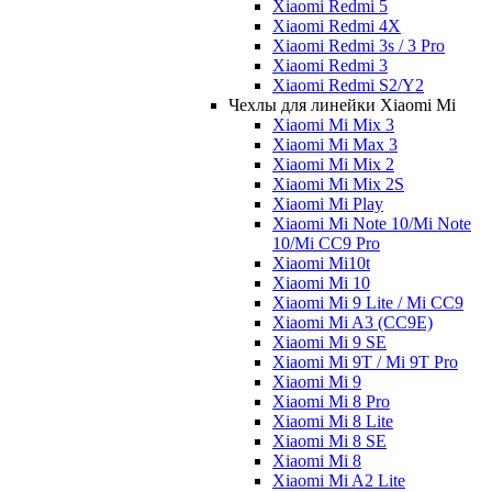
Xiaomi Redmi 5
Xiaomi Redmi 4X
Xiaomi Redmi 3s / 3 Pro
Xiaomi Redmi 3
Xiaomi Redmi S2/Y2
Чехлы для линейки Xiaomi Mi
Xiaomi Mi Mix 3
Xiaomi Mi Max 3
Xiaomi Mi Mix 2
Xiaomi Mi Mix 2S
Xiaomi Mi Play
Xiaomi Mi Note 10/Mi Note
10/Mi CC9 Pro
Xiaomi Mi10t
Xiaomi Mi 10
Xiaomi Mi 9 Lite / Mi CC9
Xiaomi Mi A3 (CC9E)
Xiaomi Mi 9 SE
Xiaomi Mi 9T / Mi 9T Pro
Xiaomi Mi 9
Xiaomi Mi 8 Pro
Xiaomi Mi 8 Lite
Xiaomi Mi 8 SE
Xiaomi Mi 8
Xiaomi Mi A2 Lite