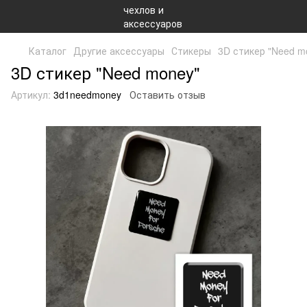
Каталог
Другие аксессуары
Стикеры
3D стикер "Need m
3D стикер "Need money"
Артикул:
3d1needmoney
Оставить отзыв