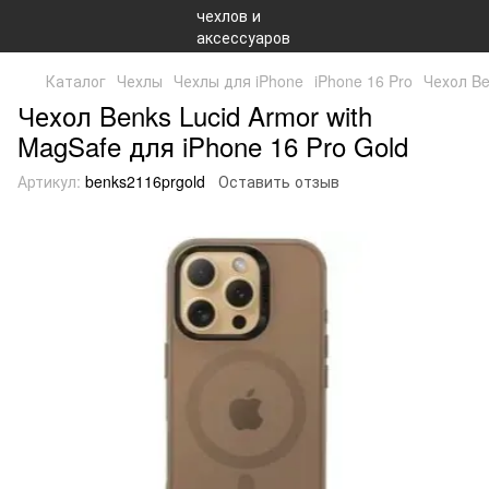
Каталог
Чехлы
Чехлы для iPhone
iPhone 16 Pro
Чехол Be
Чехол Benks Lucid Armor with
MagSafe для iPhone 16 Pro Gold
Артикул:
benks2116prgold
Оставить отзыв