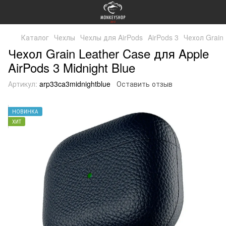
Каталог
Чехлы
Чехлы для AirPods
AirPods 3
Чехол Grain 
Чехол Grain Leather Case для Apple
AirPods 3 Midnight Blue
Артикул:
arp33ca3midnightblue
Оставить отзыв
НОВИНКА
ХИТ