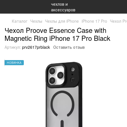
Каталог
Чехлы
Чехлы для iPhone
iPhone 17 Pro
Чехол Pr
Чехол Proove Essence Case with
Magnetic Ring iPhone 17 Pro Black
Артикул:
prv2617prblack
Оставить отзыв
НОВИНКА