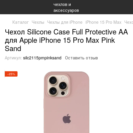
Каталог
Чехлы
Чехлы для iPhone
iPhone 15 Pro Max
Чехо
Чехол Silicone Case Full Protective AA
для Apple iPhone 15 Pro Max Pink
Sand
Артикул:
silc2115pmpinksand
Оставить отзыв
−25%