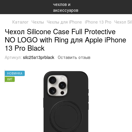
Каталог
Чехлы
Чехлы для iPhone
iPhone 13 Pro
Чехол Si
Чехол Silicone Case Full Protective
NO LOGO with Ring для Apple iPhone
13 Pro Black
Артикул:
silc25a13prblack
Оставить отзыв
НОВИНКА
ХИТ