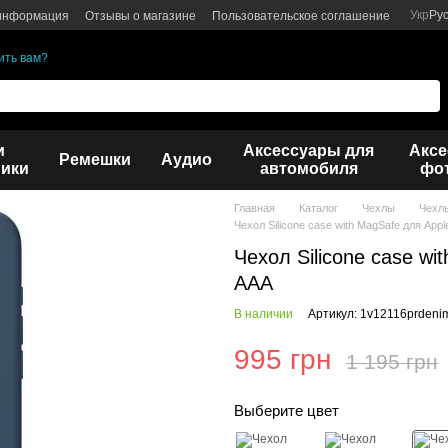
Укр
Ру
 информация
Отзывы о магазине
Пользовательское соглашение
ить вам?
и
Аксессуары для
Аксе
Ремешки
Аудио
ики
автомобиля
фот
Главная
Каталог
Чехлы
Чехл
Чехол Silicone case with MagSafe для App
Чехол Silicone case wi
AAA
В наличии
Артикул: 1v12116prdeni
995 грн
1 195 грн
Выберите цвет