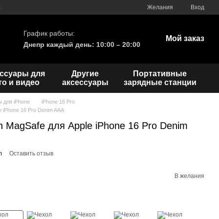
с
Желания
Вход
График работы:
Мой заказ
Днепр каждый день: 10:00 – 20:00
ссуары для
Другие
Портативные
о и видео
аксессуары
зарядные станции
ы для iPhone
iPhone 16 Pro
le iPhone 16 Pro Denim AAA
th MagSafe для Apple iPhone 16 Pro Denim
m
Оставить отзыв
В желания