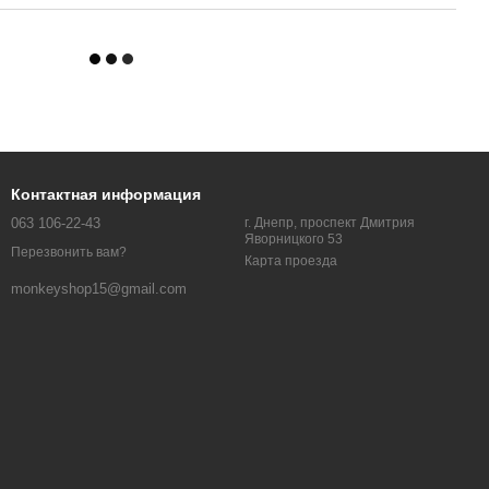
Контактная информация
063 106-22-43
г. Днепр, проспект Дмитрия
Яворницкого 53
Перезвонить вам?
Карта проезда
monkeyshop15@gmail.com