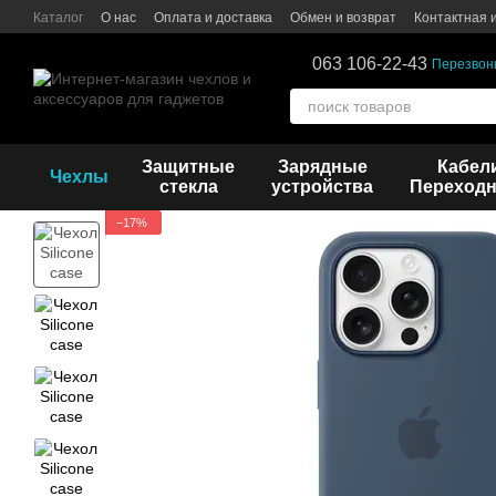
Перейти к основному контенту
Каталог
О нас
Оплата и доставка
Обмен и возврат
Контактная
063 106-22-43
Перезвон
Защитные
Зарядные
Кабел
Чехлы
стекла
устройства
Переходн
−17%