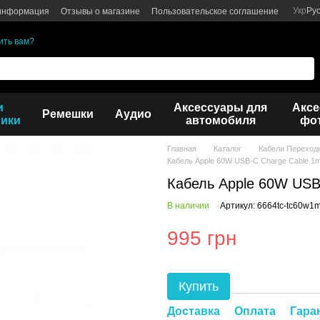
Укр
Ру
 информация
Отзывы о магазине
Пользовательское соглашение
ить вам?
и
Аксессуары для
Аксе
Ремешки
Аудио
ики
автомобиля
фот
Главная
Каталог
Кабели Переход
Кабель Apple 60W USB-C Charge Cable 1
Кабель Apple 60W USB
В наличии
Артикул: 6664tc-tc60w1
995 грн
Купить
Доставка
Оплата
Гара