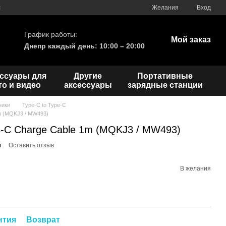
с
Желания
Вход
График работы:
Мой заказ
Днепр каждый день: 10:00 – 20:00
ссуары для
Другие
Портативные
о и видео
аксессуары
зарядные станции
ники
Type-C to Type-C
m (MQKJ3 / MW493)
-C Charge Cable 1m (MQKJ3 / MW493)
m
Оставить отзыв
В желания
нтия
Возврат