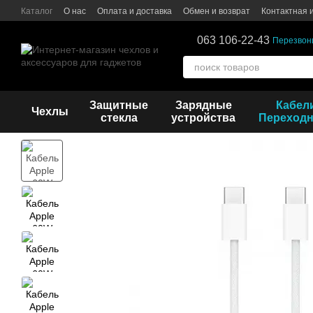
Перейти к основному контенту
Каталог
О нас
Оплата и доставка
Обмен и возврат
Контактная
063 106-22-43
Перезвон
Защитные
Зарядные
Кабел
Чехлы
стекла
устройства
Переходн