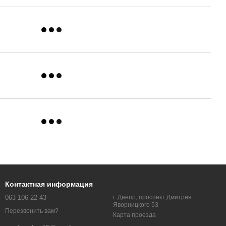
Контактная информация
063 106-22-43
г. Днепр, проспект Дмитрия
Яворницкого 53
Перезвонить вам?
Карта проезда