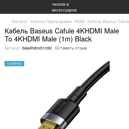
Каталог
Кабели Переходники
HDMI
Кабель Baseus Caful
Кабель Baseus Cafule 4KHDMI Male
To 4KHDMI Male (1m) Black
Артикул:
bas4hdmi31mbl
Оставить отзыв
НОВИНКА