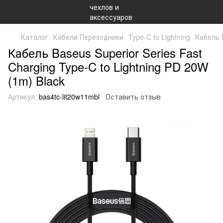
Каталог
Кабели Переходники
Type-C to Lightning
Кабель B
Кабель Baseus Superior Series Fast
Charging Type-C to Lightning PD 20W
(1m) Black
Артикул:
bas4tc-lit20w11mbl
Оставить отзыв