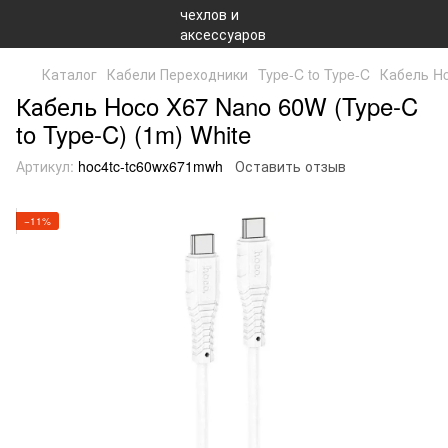
Каталог
Кабели Переходники
Type-C to Type-C
Кабель Ho
Кабель Hoco X67 Nano 60W (Type-C
to Type-C) (1m) White
Артикул:
hoc4tc-tc60wx671mwh
Оставить отзыв
−11%