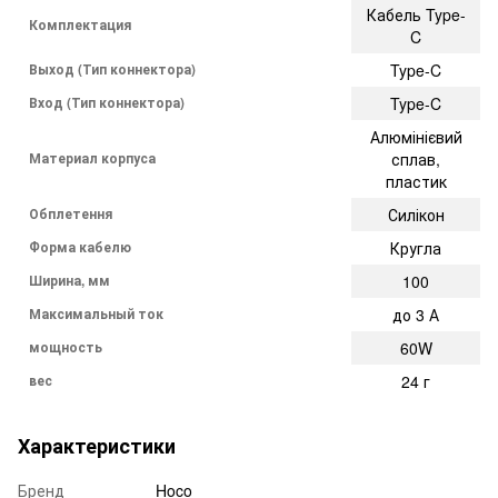
Кабель Type-
Комплектация
C
Выход (Тип коннектора)
Type-C
Вход (Тип коннектора)
Type-C
Алюмінієвий
Материал корпуса
сплав,
пластик
Обплетення
Силікон
Форма кабелю
Кругла
Ширина, мм
100
Максимальный ток
до 3 А
мощность
60W
вес
24 г
Характеристики
Бренд
Hoco