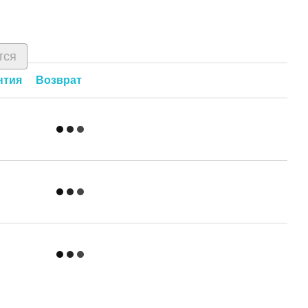
тся
нтия
Возврат