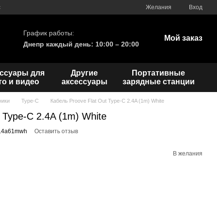
с
Желания
Вход
График работы:
Мой заказ
Днепр каждый день: 10:00 – 20:00
ссуары для
Другие
Портативные
о и видео
аксессуары
зарядные станции
ники
Type-C
Кабель Proove Flat Out Type-C 2.4A (1m) White
 Type-C 2.4A (1m) White
c2.4a61mwh
Оставить отзыв
В желания