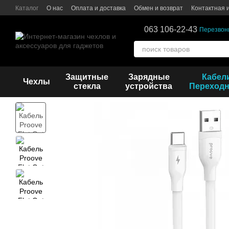
Перейти к основному контенту
Каталог
О нас
Оплата и доставка
Обмен и возврат
Контактная
063 106-22-43
Перезвон
Защитные
Зарядные
Кабел
Чехлы
стекла
устройства
Переходн