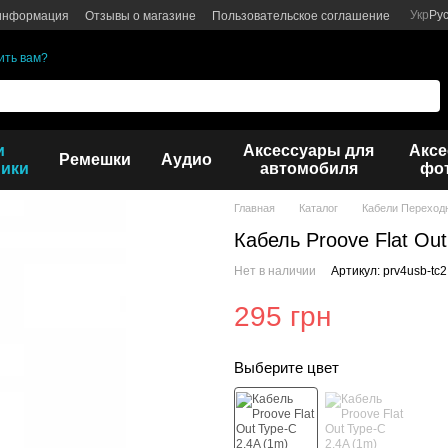
Укр
Ру
 информация
Отзывы о магазине
Пользовательское соглашение
ить вам?
и
Аксессуары для
Аксе
Ремешки
Аудио
ики
автомобиля
фот
Главная
Каталог
Кабели Переход
Кабель Proove Flat Out
Нет в наличии
Артикул: prv4usb-t
295 грн
Выберите цвет