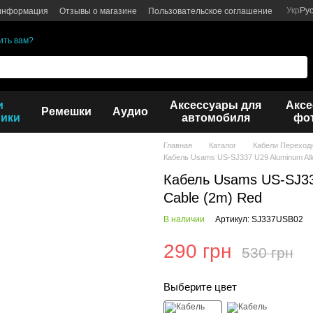
Укр
Ру
 информация
Отзывы о магазине
Пользовательское соглашение
ить вам?
и
Аксессуары для
Аксе
Ремешки
Аудио
ики
автомобиля
фот
Главная
Каталог
Кабели Переход
Кабель Usams US-SJ337 U29 Aluminum All
Кабель Usams US-SJ337
Cable (2m) Red
В наличии
Артикул: SJ337USB02
290 грн
530 грн
Выберите цвет