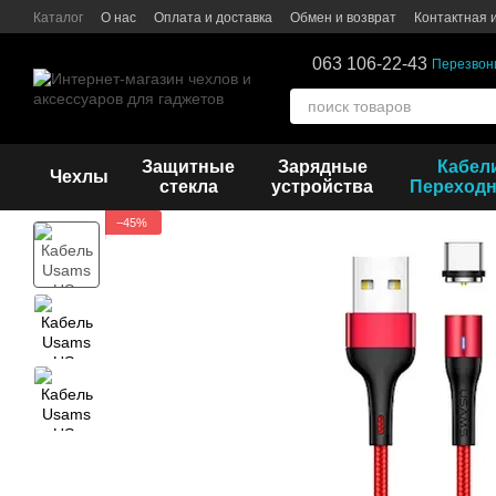
Перейти к основному контенту
Каталог
О нас
Оплата и доставка
Обмен и возврат
Контактная
063 106-22-43
Перезвон
Защитные
Зарядные
Кабел
Чехлы
стекла
устройства
Переходн
−45%