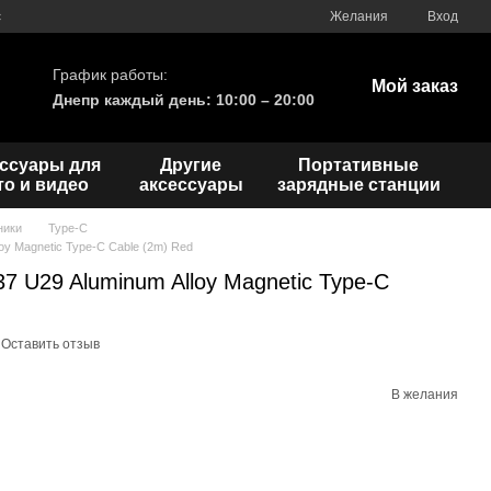
с
Желания
Вход
График работы:
Мой заказ
Днепр каждый день: 10:00 – 20:00
ссуары для
Другие
Портативные
о и видео
аксессуары
зарядные станции
ники
Type-C
oy Magnetic Type-C Cable (2m) Red
 U29 Aluminum Alloy Magnetic Type-C
Оставить отзыв
В желания