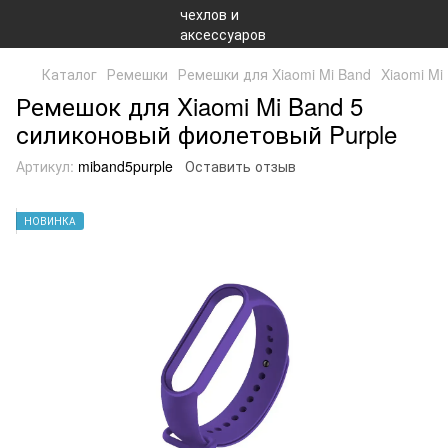
Каталог
Ремешки
Ремешки для Xiaomi Mi Band
Xiaomi Mi
Ремешок для Xiaomi Mi Band 5
силиконовый фиолетовый Purple
Артикул:
miband5purple
Оставить отзыв
НОВИНКА