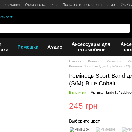
Укр
Ру
 информация
Отзывы о магазине
Пользовательское соглашение
ить вам?
и
Аксессуары для
Аксе
Ремешки
Аудио
ики
автомобиля
фот
Главная
Каталог
Ремешки
Ре
Ремінець Sport Band для Apple Watch 42(se
Ремінець Sport Band д
(S/M) Blue Cobalt
В наличии
Артикул: bndg4a42sblue
245 грн
Выберите цвет