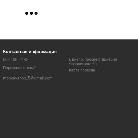
Контактная информация
063 106-22-43
г. Днепр, проспект Дмитрия
Яворницкого 53
Перезвонить вам?
Карта проезда
monkeyshop15@gmail.com