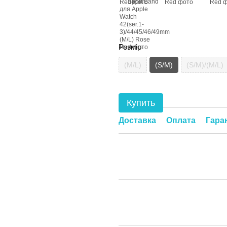
Розмір
(M/L)
(S/M)
(S/M)/(M/L)
Купить
Доставка
Оплата
Гара