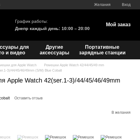
с
Желания
Вход
График работы:
Мой заказ
Днепр каждый день: 10:00 – 20:00
ссуары для
Другие
Портативные
о и видео
аксессуары
зарядные станции
мешки для Apple Watch
Ремешки Apple Watch 42/44/45/49 mm
r.1-3)/44/45/46/49mm (S/M) Blue Cobalt
ля Apple Watch 42(ser.1-3)/44/45/46/49mm
cobalt
Оставить отзыв
В желания