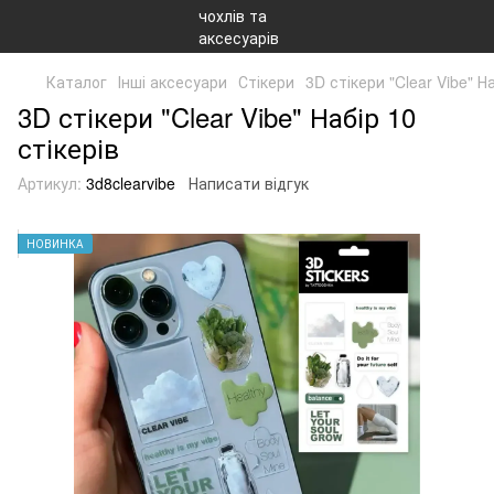
Каталог
Інші аксесуари
Стікери
3D стікери "Clear Vibe" На
3D стікери "Clear Vibe" Набір 10
стікерів
Артикул:
3d8clearvibe
Написати відгук
НОВИНКА