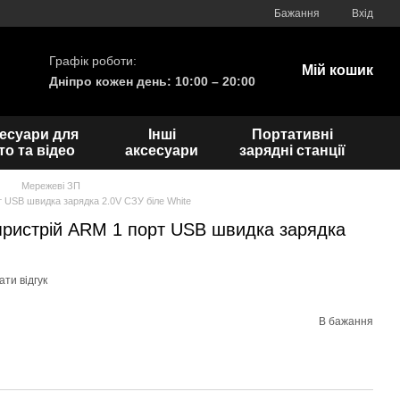
Бажання
Вхід
Графік роботи:
Мій кошик
Дніпро кожен день: 10:00 – 20:00
есуари для
Інші
Портативні
о та відео
аксесуари
зарядні станції
Мережеві ЗП
 USB швидка зарядка 2.0V СЗУ біле White
ристрій ARM 1 порт USB швидка зарядка
ти відгук
В бажання