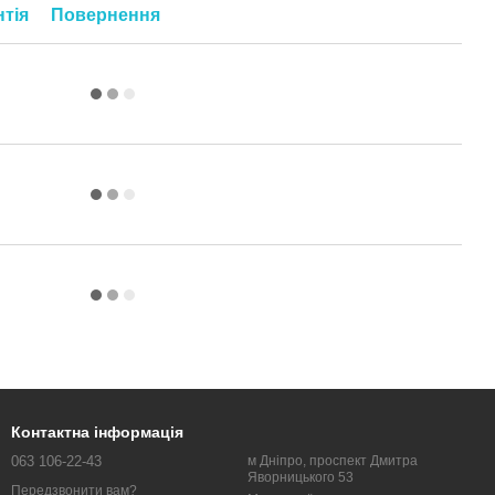
нтія
Повернення
Контактна інформація
063 106-22-43
м Дніпро, проспект Дмитра
Яворницького 53
Передзвонити вам?