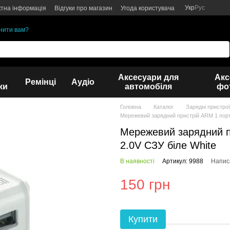
Укр
Рус
ктна інформація
Відгуки про магазин
Угода користувача
нити вам?
Аксесуари для
Акс
Ремінці
Аудіо
ки
автомобіля
фот
Головна
Каталог
Зарядні пристрої
Мережевий зарядний пристрій ARM 1 порт
Мережевий зарядний п
2.0V СЗУ біле White
В наявності
Артикул: 9988
Написа
150 грн
Купити