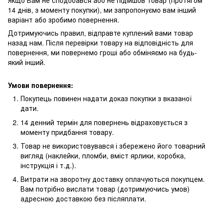
Якщо Вам не сподобався або не підійшов товар (протягом
14 днів, з моменту покупки), ми запропонуємо вам інший
варіант або зробимо повернення.
Дотримуючись правил, відправте куплений вами товар
назад нам. Після перевірки товару на відповідність для
повернення, ми повернемо гроші або обміняємо на будь-
який інший.
Умови повернення:
Покупець повинен надати доказ покупки з вказаної
дати.
14 денний термін для повернень відраховується з
моменту придбання товару.
Товар не використовувався і збережено його товарний
вигляд (наклейки, пломби, вміст ярлики, коробка,
інструкція і т.д.).
Витрати на зворотну доставку оплачуються покупцем.
Вам потрібно вислати товар (дотримуючись умов)
адресною доставкою без післяплати.