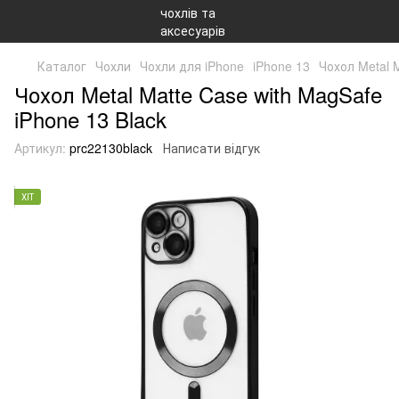
Каталог
Чохли
Чохли для iPhone
iPhone 13
Чохол Metal M
Чохол Metal Matte Case with MagSafe
iPhone 13 Black
Артикул:
prc22130black
Написати відгук
ХІТ