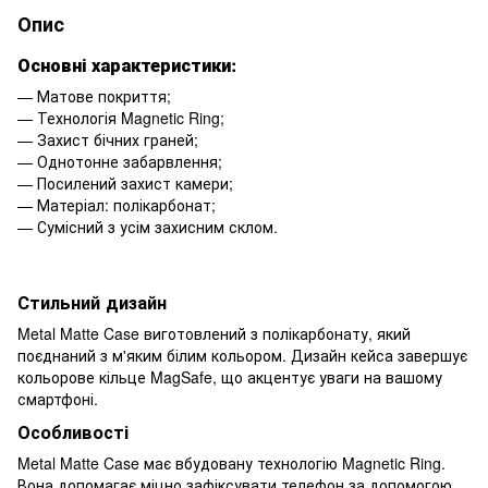
Опис
Основні характеристики:
— Матове покриття;
— Технологія Magnetic Ring;
— Захист бічних граней;
— Однотонне забарвлення;
— Посилений захист камери;
— Матеріал: полікарбонат;
— Сумісний з усім захисним склом.
Стильний дизайн
Metal Matte Case виготовлений з полікарбонату, який
поєднаний з м'яким білим кольором. Дизайн кейса завершує
кольорове кільце MagSafe, що акцентує уваги на вашому
смартфоні.
Особливості
Metal Matte Case має вбудовану технологію Magnetic Ring.
Вона допомагає міцно зафіксувати телефон за допомогою