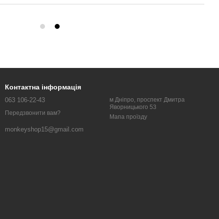
Контактна інформація
063 106-22-43
м Дніпро, проспект Дмитра
Яворницького 53
Передзвонити вам?
Мапа проїзду
monkeyshop15@gmail.com