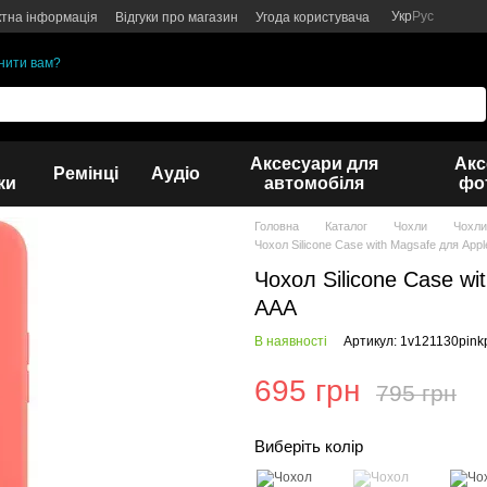
Укр
Рус
ктна інформація
Відгуки про магазин
Угода користувача
нити вам?
Аксесуари для
Акс
Ремінці
Аудіо
ки
автомобіля
фот
Головна
Каталог
Чохли
Чохли
Чохол Silicone Case with Magsafe для App
Чохол Silicone Case wi
AAA
В наявності
Артикул: 1v121130pin
695 грн
795 грн
Виберіть колір