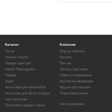
Каталог
Клієнтам
Чохли
Вхід до кабінету
Захисні стекла
Каталог
Зарядні пристрої
Про нас
Кабелі Перехідники
Оплата і доставка
Ремінці
Обмін та повернення
Аудіо
Контактна інформація
Аксесуари для автомобіля
Відгуки про магазин
Аксесуари для фото та відео
Угода користувача
Інші аксесуари
Ми в соцмережах
Портативні зарядні станції