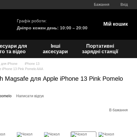
Бажання
Вхід
Графік роботи:
Мій кошик
Дніпро кожен день: 10:00 – 20:00
есуари для
Інші
Портативні
о та відео
аксесуари
зарядні станції
 для iPhone
iPhone 13
le iPhone 13 Pink Pomelo AAA
th Magsafe для Apple iPhone 13 Pink Pomelo
kpomelo
Написати відгук
В бажання